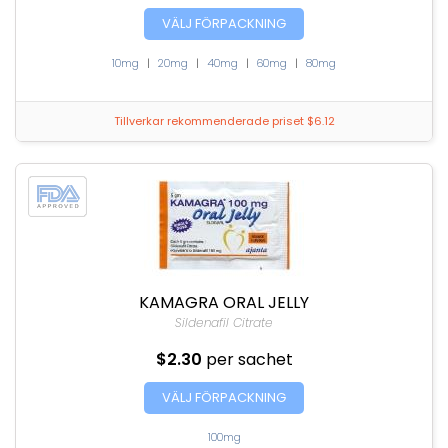
VÄLJ FÖRPACKNING
10mg
|
20mg
|
40mg
|
60mg
|
80mg
Tillverkar rekommenderade priset $6.12
KAMAGRA ORAL JELLY
Sildenafil Citrate
$2.30
per sachet
VÄLJ FÖRPACKNING
100mg