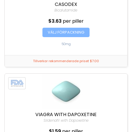
CASODEX
Bicalutamide
$3.63
per piller
VÄLJ FÖRPACKNING
50mg
Tillverkar rekommenderade priset $7.00
VIAGRA WITH DAPOXETINE
Sildenafil with Dapoxetine
$1.59
per piller