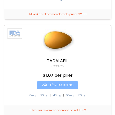
Tillverkar rekommenderade priset $2.66
TADALAFIL
Tadalafil
$1.07
per piller
VÄLJ FÖRPACKNING
10mg
|
20mg
|
40mg
|
60mg
|
80mg
Tillverkar rekommenderade priset $6.12