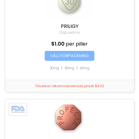
PRILIGY
Dapoxetine
$1.00
per piller
VÄLJ FÖRPACKNING
30mg
|
60mg
|
90mg
Tillverkar rekommenderade priset $4.32