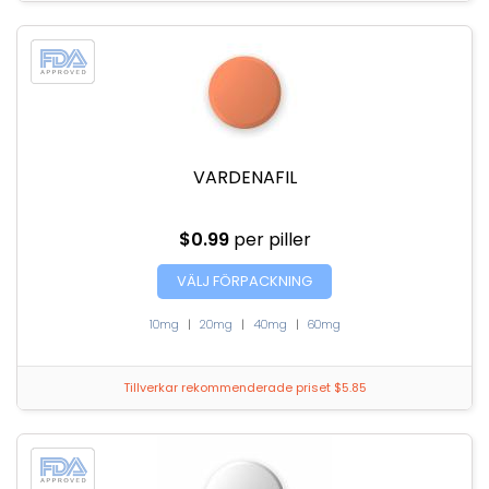
VARDENAFIL
$0.99
per piller
VÄLJ FÖRPACKNING
10mg
|
20mg
|
40mg
|
60mg
Tillverkar rekommenderade priset $5.85