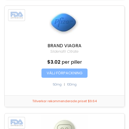
BRAND VIAGRA
Sildenafil Citrate
$3.02
per piller
VÄLJ FÖRPACKNING
50mg
|
100mg
Tillverkar rekommenderade priset $9.64