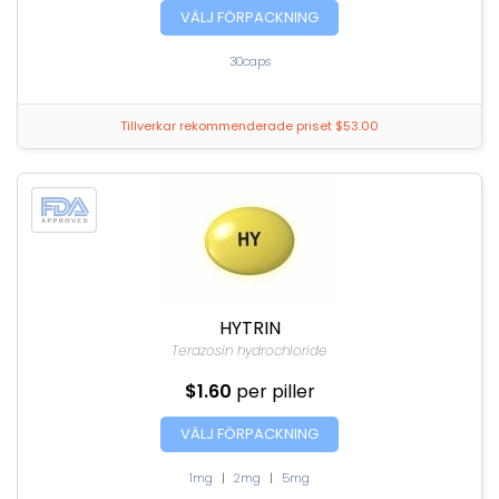
VÄLJ FÖRPACKNING
30caps
Tillverkar rekommenderade priset $53.00
HYTRIN
Terazosin hydrochloride
$1.60
per piller
VÄLJ FÖRPACKNING
1mg
|
2mg
|
5mg