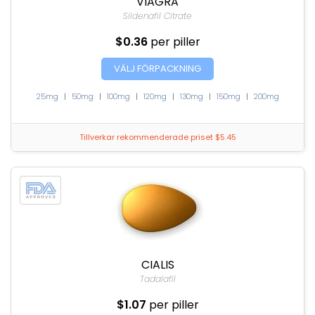
VIAGRA
Sildenafil Citrate
$0.36
per piller
VÄLJ FÖRPACKNING
25mg
|
50mg
|
100mg
|
120mg
|
130mg
|
150mg
|
200mg
Tillverkar rekommenderade priset $5.45
CIALIS
Tadalafil
$1.07
per piller