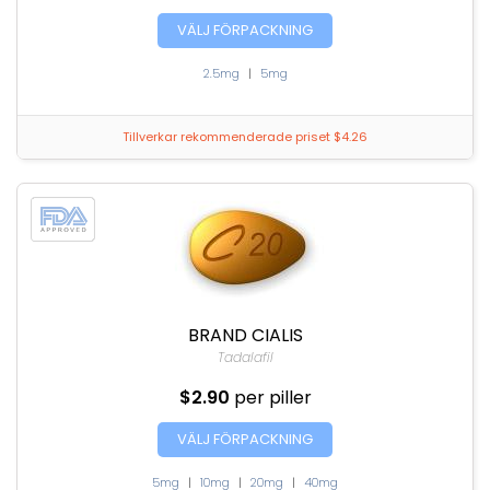
VÄLJ FÖRPACKNING
2.5mg
|
5mg
Tillverkar rekommenderade priset $4.26
BRAND CIALIS
Tadalafil
$2.90
per piller
VÄLJ FÖRPACKNING
5mg
|
10mg
|
20mg
|
40mg