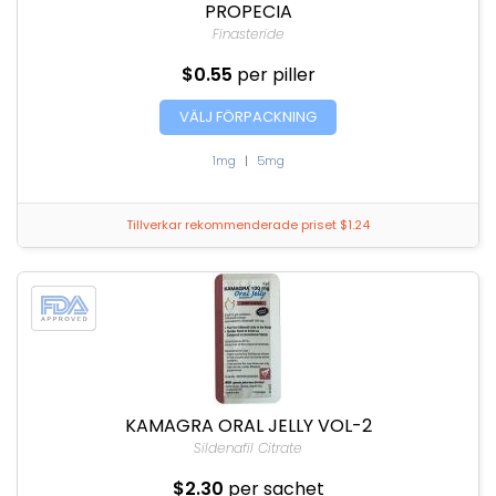
PROPECIA
Finasteride
$0.55
per piller
VÄLJ FÖRPACKNING
1mg
|
5mg
Tillverkar rekommenderade priset $1.24
KAMAGRA ORAL JELLY VOL-2
Sildenafil Citrate
$2.30
per sachet