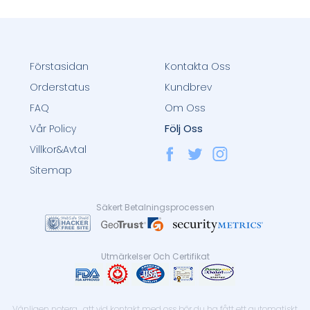
Förstasidan
Kontakta Oss
Orderstatus
Kundbrev
FAQ
Om Oss
Följ Oss
Vår Policy
Villkor&Avtal
Sitemap
Säkert Betalningsprocessen
Utmärkelser Och Certifikat
Vänligen notera , att vid kontakt med oss bör du ha fått ett automatiskt