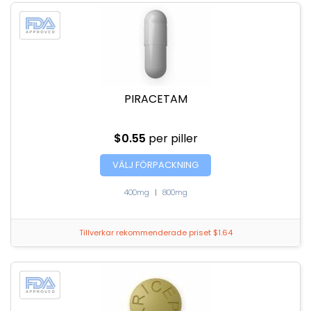
PIRACETAM
$0.55
per piller
VÄLJ FÖRPACKNING
400mg
|
800mg
Tillverkar rekommenderade priset $1.64