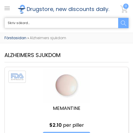
0
Drugstore, new discounts daily.
Förstasidan
Alzheimers sjukdom
>
ALZHEIMERS SJUKDOM
MEMANTINE
$2.10
per piller