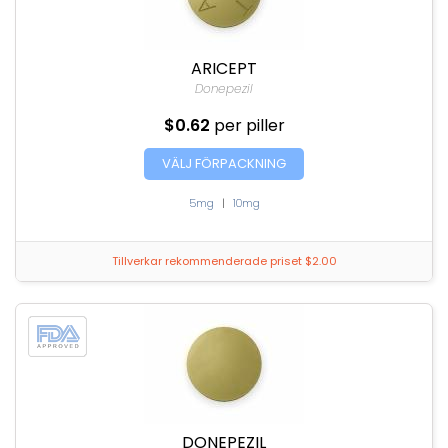
ARICEPT
Donepezil
$0.62
per piller
VÄLJ FÖRPACKNING
5mg
|
10mg
Tillverkar rekommenderade priset $2.00
DONEPEZIL