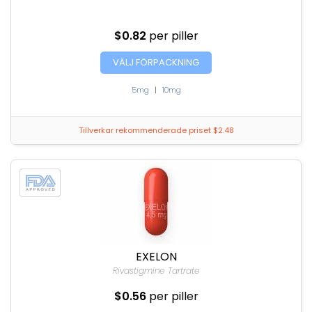
$0.82
per piller
VÄLJ FÖRPACKNING
5mg
|
10mg
Tillverkar rekommenderade priset $2.48
EXELON
Rivastigmine Tartrate
$0.56
per piller