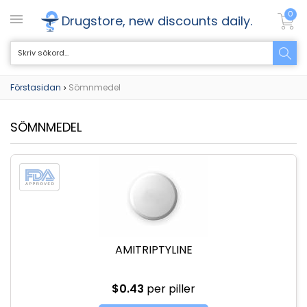
0
Drugstore, new discounts daily.
Förstasidan
Sömnmedel
>
SÖMNMEDEL
AMITRIPTYLINE
$0.43
per piller