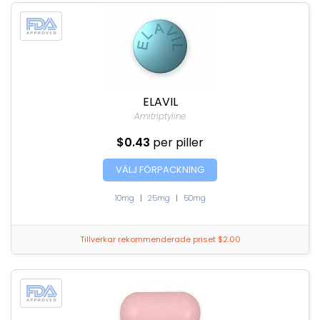
ELAVIL
Amitriptyline
$0.43
per piller
VÄLJ FÖRPACKNING
10mg
|
25mg
|
50mg
Tillverkar rekommenderade priset $2.00