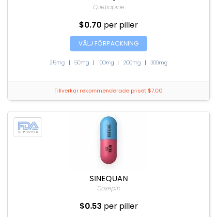
Quetiapine
$0.70
per piller
VÄLJ FÖRPACKNING
25mg
|
50mg
|
100mg
|
200mg
|
300mg
Tillverkar rekommenderade priset $7.00
SINEQUAN
Doxepin
$0.53
per piller