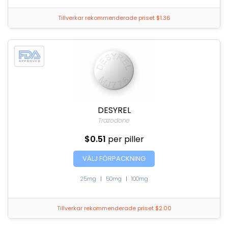
Tillverkar rekommenderade priset $1.36
DESYREL
Trazodone
$0.51
per piller
VÄLJ FÖRPACKNING
25mg
|
50mg
|
100mg
Tillverkar rekommenderade priset $2.00