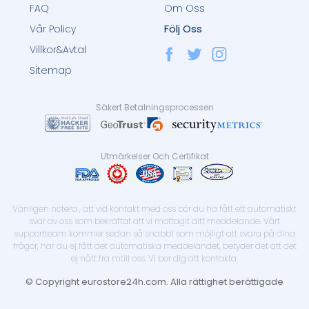
FAQ
Om Oss
Följ Oss
Vår Policy
Villkor&Avtal
Sitemap
Säkert Betalningsprocessen
Utmärkelser Och Certifikat
Vänligen notera , att vid kontakt med oss bör du ha fått ett automatiskt
svar av oss som bekräftat att vi mottagit ditt meddelande. Vårt
supportteam kommer sedan så snabbt som möjligt att svara på dina
frågor, har du ej fått det automatiska meddelandet, betyder det att det
ej nått fra mtill oss. Vi ber dig att kontakta.
© Copyright eurostore24h.com. Alla rättighet berättigade