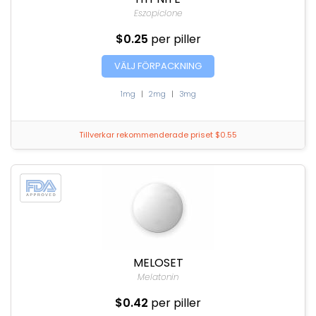
Eszopiclone
$0.25
per piller
VÄLJ FÖRPACKNING
1mg
|
2mg
|
3mg
Tillverkar rekommenderade priset $0.55
MELOSET
Melatonin
$0.42
per piller