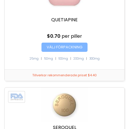
QUETIAPINE
$0.70
per piller
VÄLJ FÖRPACKNING
25mg
|
50mg
|
100mg
|
200mg
|
300mg
Tillverkar rekommenderade priset $4.40
SEROQUEL