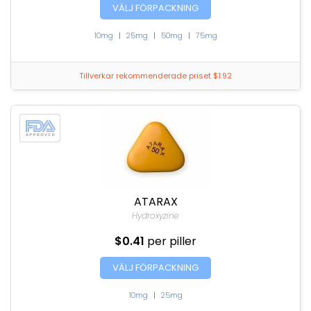
VÄLJ FÖRPACKNING
10mg
|
25mg
|
50mg
|
75mg
Tillverkar rekommenderade priset $1.92
ATARAX
Hydroxyzine
$0.41
per piller
VÄLJ FÖRPACKNING
10mg
|
25mg