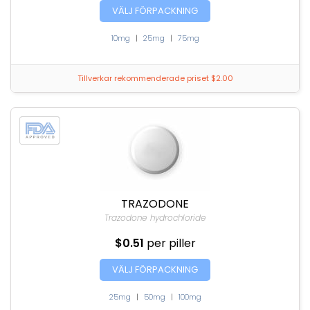
VÄLJ FÖRPACKNING
10mg
|
25mg
|
75mg
Tillverkar rekommenderade priset $2.00
TRAZODONE
Trazodone hydrochloride
$0.51
per piller
VÄLJ FÖRPACKNING
25mg
|
50mg
|
100mg