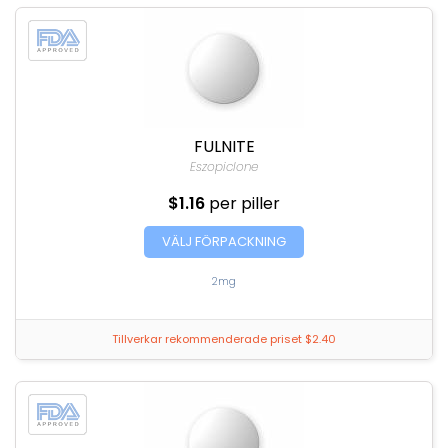
FULNITE
Eszopiclone
$1.16
per piller
VÄLJ FÖRPACKNING
2mg
Tillverkar rekommenderade priset $2.40