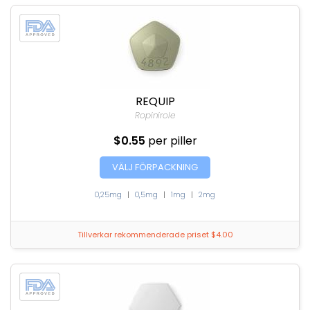
REQUIP
Ropinirole
$0.55
per piller
VÄLJ FÖRPACKNING
0,25mg
|
0,5mg
|
1mg
|
2mg
Tillverkar rekommenderade priset $4.00