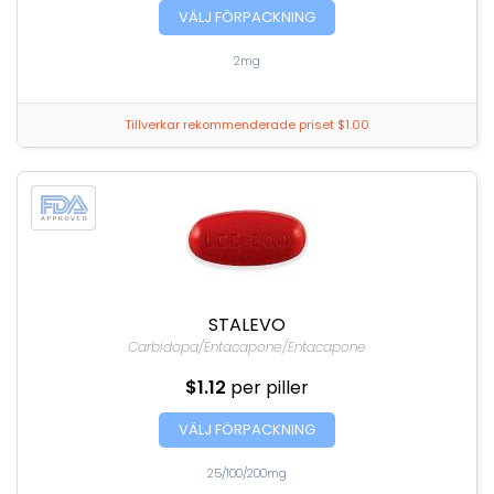
VÄLJ FÖRPACKNING
2mg
Tillverkar rekommenderade priset $1.00
STALEVO
Carbidopa/Entacapone/Entacapone
$1.12
per piller
VÄLJ FÖRPACKNING
25/100/200mg