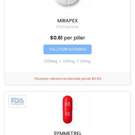
MIRAPEX
Pramipexole
$0.61
per piller
VÄLJ FÖRPACKNING
0.125mg
|
0.25mg
|
0.5mg
Tillverkar rekommenderade priset $3.60
SYMMETREL