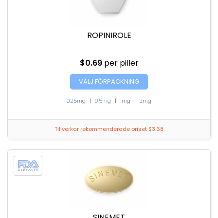
ROPINIROLE
$0.69
per piller
VÄLJ FÖRPACKNING
0.25mg
|
0.5mg
|
1mg
|
2mg
Tillverkar rekommenderade priset $3.68
SINEMET