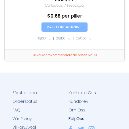
Carbidopa / Levodopa
$0.68
per piller
VÄLJ FÖRPACKNING
10/100mg
|
25/100mg
|
25/250mg
Tillverkar rekommenderade priset $2.00
Förstasidan
Kontakta Oss
Orderstatus
Kundbrev
FAQ
Om Oss
Följ Oss
Vår Policy
Villkor&Avtal